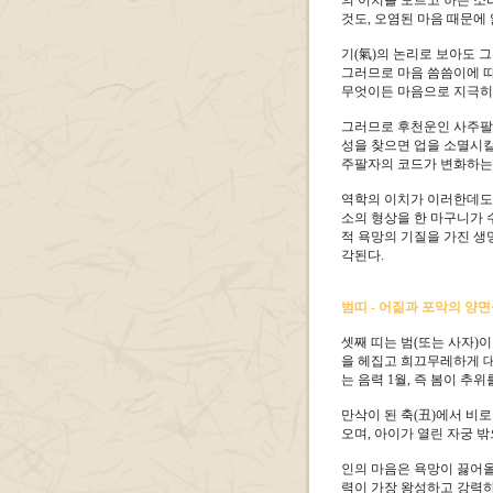
의 이치를 모르고 하는 소
것도, 오염된 마음 때문에
기(氣)의 논리로 보아도 그
그러므로 마음 씀씀이에 따
무엇이든 마음으로 지극히 
그러므로 후천운인 사주팔자
성을 찾으면 업을 소멸시킬
주팔자의 코드가 변화하는
역학의 이치가 이러한데도 
소의 형상을 한 마구니가 
적 욕망의 기질을 가진 생
각된다.
범띠 - 어짊과 포악의 양
셋째 띠는 범(또는 사자)이
을 헤집고 희끄무레하게 대
는 음력 1월, 즉 봄이 추위
만삭이 된 축(丑)에서 비
오며, 아이가 열린 자궁 
인의 마음은 욕망이 끓어
력이 가장 왕성하고 강력하