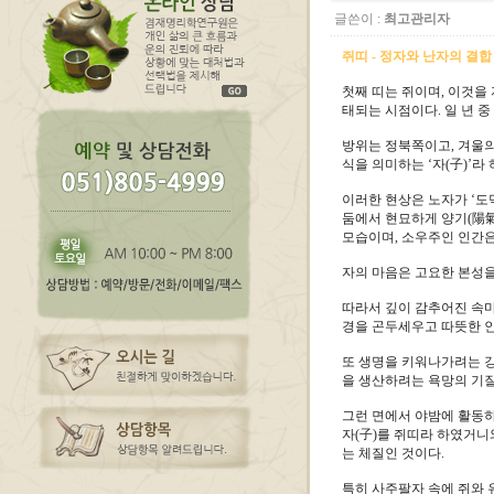
글쓴이 :
최고관리자
쥐띠 - 정자와 난자의 결합
첫째 띠는 쥐이며, 이것을 
태되는 시점이다. 일 년 중
방위는 정북쪽이고, 겨울의
식을 의미하는 ‘자(子)’라
이러한 현상은 노자가 ‘도
둠에서 현묘하게 양기(陽氣
모습이며, 소우주인 인간은
자의 마음은 고요한 본성을
따라서 깊이 감추어진 속마
경을 곤두세우고 따뜻한 
또 생명을 키워나가려는 강
을 생산하려는 욕망의 기
그런 면에서 야밤에 활동하
자(子)를 쥐띠라 하였거니
는 체질인 것이다.
특히 사주팔자 속에 쥐와 