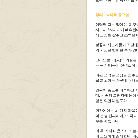
으면 대단한 정력가임을 
양띠 - 속죄와 종교심
여덟째 띠는 양이며, 이것을
시부터 3시까지에 배속된다
제 모양을 갖추고 초목은 
불꽃이 사그라들기 직전에 
의 기상을 발휘할 수가 없다
그러므로 미(未)의 기질은
는 음기 때문에 신경질적이
이런 성격은 성장을 멈추고
을 회고하는 가운데 때때로
일찍이 종교를 거부하고 저
데, 세속의 그림자에 묻혀
싶은 회한의 발로다.
인간에게는 세 가지 마음이
의 본성 진리이며, 또 하
우는 마음이다.
이 두 가지 마음 사이에는
이 오묘하게 존재한다. 이