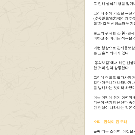
로 인해 생식기 병을 앓거
그러나 쥐의 기질을 육신의
(淵兮以萬物之宗)이라 하였
집’과 같은 신령스러운 기
불교의 위대한 신(神) 관
미하고 쥐 머리는 색욕을 
이런 형상으로 관세음보살이
는 교훈적 의미가 있다.
‘동의보감’에서 허준 선생
한 것과 일맥 상통한다.
그런데 참으로 불가사의한 
갑한 마구니가 나타나거나,
을 방해하는 것이라 하였다
이는 야밤에 쥐의 정령이 
기운이 색기의 음산한 속성
런 현상이 나타나는 것은 
소띠 - 만삭이 된 모태
둘째 띠는 소이며, 이것을 