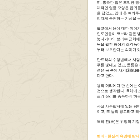
며, 흉측한 입은 포악한 맹
체적인 얼굴 모양은 잡귀를
을 닮았고, 입에 문 여의
힘차게 승천하는 기상을 뭉
불교에서 용에 대한 이야기
인도인들이 코브라 같은 
붓다가야의 보리수 근처에 
목을 펼친 형상의 조각품이
부터 보호한다는 의미가 있
탄트라의 수행법에서 사람의
주를 빛내고 있고, 몸통은
련은 몸 속의 사기(邪氣)를
다고 한다.
용의 머리에다 한 손에는 
것으로 생각된다. 육체에 
르러 진리를 증폭하게 하는
사실 사주팔자에 있는 용띠
이고, 또 물의 창고라고 
특히 진(辰)은 위장의 기질
뱀띠 - 현실적 욕망에 탐닉