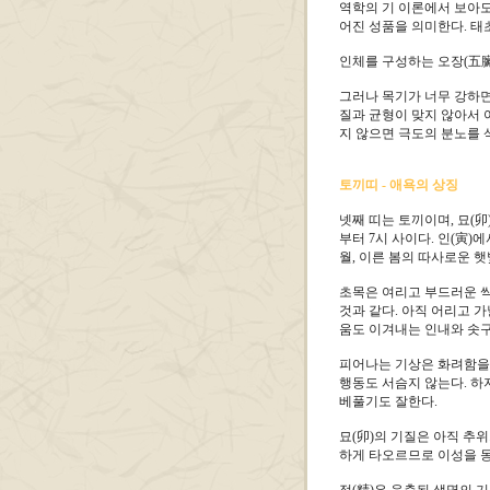
역학의 기 이론에서 보아도
어진 성품을 의미한다. 태
인체를 구성하는 오장(五臟
그러나 목기가 너무 강하면
질과 균형이 맞지 않아서 
지 않으면 극도의 분노를 
토끼띠 - 애욕의 상징
넷째 띠는 토끼이며, 묘(卯
부터 7시 사이다. 인(寅)
월, 이른 봄의 따사로운 
초목은 여리고 부드러운 
것과 같다. 아직 어리고 
움도 이겨내는 인내와 솟구
피어나는 기상은 화려함을 
행동도 서슴지 않는다. 하
베풀기도 잘한다.
묘(卯)의 기질은 아직 추
하게 타오르므로 이성을 