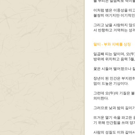
를 부리는 말솜씨로 먹이를
이처럼 뱀은 이중성을 띠고
불쌍히 여기지만 이기적인 
그리고 남을 사랑하지 않으
서 반항하고 거역하는 성격
말띠 - 부와 지배를 상징
일곱째 띠는 말이며, 오(
방위에 위치하고 음력 5월
꽃은 시들어 떨어졌으나 짙
장년이 된 인간은 부지런히
엄이 드높은 기상이다.
그런데 오(午)의 기질은 
의미한다.
그러므로 낮과 밤의 길이가
뜨거운 열기 속을 파고든 
기 위해 안간힘을 쓰며 양
사람의 성질도 이와 같아서