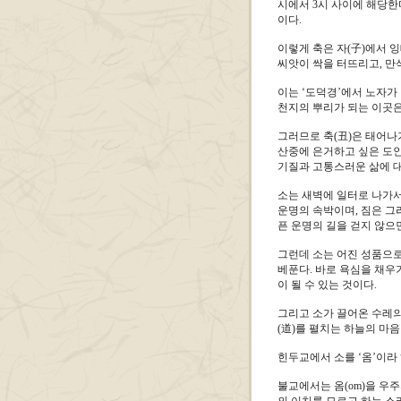
시에서 3시 사이에 해당한
이다.
이렇게 축은 자(子)에서 
씨앗이 싹을 터뜨리고, 만
이는 ‘도덕경’에서 노자가
천지의 뿌리가 되는 이곳은
그러므로 축(丑)은 태어나
산중에 은거하고 싶은 도인
기질과 고통스러운 삶에 대
소는 새벽에 일터로 나가서
운명의 속박이며, 짐은 그리
픈 운명의 길을 걷지 않으면
그런데 소는 어진 성품으로
베푼다. 바로 욕심을 채우
이 될 수 있는 것이다.
그리고 소가 끌어온 수레의
(道)를 펼치는 하늘의 마음
힌두교에서 소를 ‘옴’이라 
불교에서는 옴(om)을 우