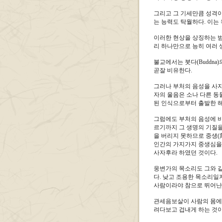
그리고 그 기세만큼 성격이
는 능력도 탁월하다. 이는
이러한 현상을 상징하는 범
리 하나만으로 능히 여러 
불교에서는 붓다(Buddn
곧잘 비유한다.
그러나 부처의 음성을 사자
자의 울음은 소나 다른 동
된 인식으로부터 출발한 해
그럼에도 부처의 음성에 비
르기까지 그 생명의 기질을
을 버리지 못하므로 중생(
인간의 가지가지 중생심을 
사자후라 하였던 것이다.
웅변가의 목소리도 그와 같
다. 낮고 조용한 목소리
사람이라야 참으로 뛰어난 
관세음보살이 사람의 몸에 
려다보고 겁내게 하는 것이