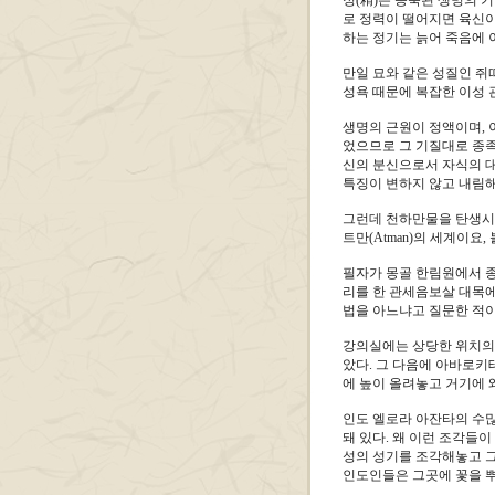
정(精)은 응축된 생명의 
로 정력이 떨어지면 육신이
하는 정기는 늙어 죽음에
만일 묘와 같은 성질인 쥐
성욕 때문에 복잡한 이성 
생명의 근원이 정액이며, 
었으므로 그 기질대로 종족
신의 분신으로서 자식의 대
특징이 변하지 않고 내림해
그런데 천하만물을 탄생시킨
트만(Atman)의 세계이요,
필자가 몽골 한림원에서 종
리를 한 관세음보살 대목에 이
법을 아느냐고 질문한 적이
강의실에는 상당한 위치의 
았다. 그 다음에 아바로키테스
에 높이 올려놓고 거기에 
인도 엘로라 아잔타의 수많
돼 있다. 왜 이런 조각들이
성의 성기를 조각해놓고 그
인도인들은 그곳에 꽃을 