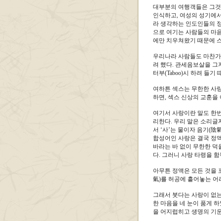
대부분의 여행객들은 그것
인식하고, 여성의 성기에서
라 생각하는 인도인들의 정
으로 여기는 사람들의 마음
에만 치우쳐왔기 때문에 
우리나라 사람들도 마찬가
려 했다. 관세음보살을 
터부(Taboo)시 하려 들기
여하튼 섹스는 무한한 사랑
하면, 섹스 신상의 교훈을 
여기서 사랑이란 말도 한번
리한다. 우리 말은 소리글
서 ‘사’는 물이자 음기(陰
합성어인 사랑은 결국 정액
바라는 바 없이 무한한 덕
다. 그러니 사랑 타령을 
아무튼 정액은 모든 것을 
氣)를 허공에 흩어놓는 어
그래서 붓다는 사랑이 없는
한 마음을 네 눈이 품게 
을 어지럽히고 생명의 기운