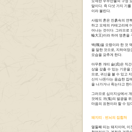
오제란 우주만물의 구성 요
말이다. 즉 다섯 가지 기
이라 불린다.
사람의 혼은 진흙속의 연뿌
하고 오제의 카테고리에 머
어나는 것이다. 그러므로 
輪大王)이라 하여 영혼을 
백(魄)을 오령이라 한 것
을 말한 것으로, 지하여장
모습을 갖추게 한다.
아무튼 개띠 술(戌)은 직간
상을 갖출 수 있는 기운을
므로, 귀신을 볼 수 있고 
신이 나돈다는 음습한 집에
을 나가거나 죽는다고 한다
그러므로 십이지상에서 개머
것에도 귀(鬼)의 발광을 
마음의 표현이라 할 수 있다
돼지띠 - 번뇌의 집합처
열둘째 띠는 돼지이며, 이것