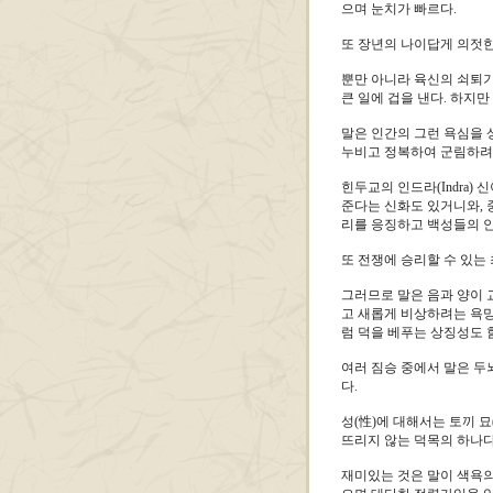
으며 눈치가 빠르다.
또 장년의 나이답게 의젓
뿐만 아니라 육신의 쇠퇴
큰 일에 겁을 낸다. 하지
말은 인간의 그런 욕심을 
누비고 정복하여 군림하려
힌두교의 인드라(Indra)
준다는 신화도 있거니와, 
리를 응징하고 백성들의 안
또 전쟁에 승리할 수 있는
그러므로 말은 음과 양이 
고 새롭게 비상하려는 욕망
럼 덕을 베푸는 상징성도 
여러 짐승 중에서 말은 두
다.
성(性)에 대해서는 토끼 
뜨리지 않는 덕목의 하나다
재미있는 것은 말이 색욕의