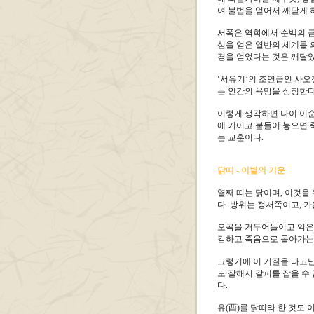
여 불법을 얻어서 깨닫게 
서쪽은 역학에서 순백의 
심을 얻은 열반의 세계를 
경을 얻었다는 것은 깨달았
‘서유기’의 조연급인 사
는 인간의 욕망을 상징한다
이렇게 생각하면 나이 이순
에 기어코 붙들어 놓으면 
는 교훈이다.
닭띠 - 이별의 기운
열째 띠는 닭이며, 이것을
다. 방위는 정서쪽이고, 가
오곡을 거두어들이고 익은
감하고 죽음으로 돌아가는
그렇기에 이 기질을 타고난
도 잘해서 갈피를 잡을 수
다.
유(酉)를 닭띠라 한 것도