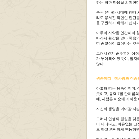
하는 착한 마음을 의미한다
중국 은나라 시대에 한때 
리로 뭉쳐진 죄인인 인간을
를 구원하기 위해서 십자가
아무리 사악한 인간이라 할
따라서 환갑을 맞아 죽음의
며 종교심이 일어나는 것은
그래서인지 순수함의 상징인
가 부여되어 있듯이, 팔자
많다.
원숭이띠 - 참사람과 짐승
아홉째 띠는 원숭이이며, 
곳이고, 음력 7월 한여름
때, 사람은 이순에 가까운 
자신의 생명을 이어갈 자손
그러나 인생의 결실을 맺은
이 나타나고, 이유없는 고
도 하고 괴팍하게 행동하