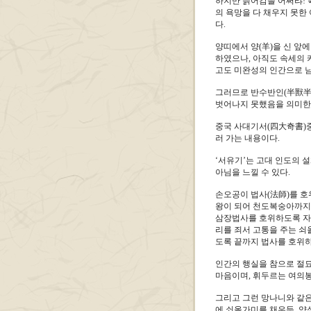
하지만 늙어감을 어쩌랴! 
의 욕망을 다 채우지 못한
다.
양띠에서 양(羊)을 신 앞
하였으나, 아직도 속세의 
고도 미완성의 인간으로 남
그러므로 반수반인(半獸半
벗어나지 못했음을 의미한
중국 사대기서(四大奇書)중
러 가는 내용이다.
‘서유기’는 고대 인도의 
아님을 느낄 수 있다.
손오공이 법사(法師)를 호
왕이 되어 천도복숭아까지
삼장법사를 호위하도록 자비
리를 죄서 고통을 주는 쇠
도록 끝까지 법사를 호위
인간의 행실을 참으로 절
마음이며, 휘두르는 여의
그리고 그런 망나니와 같은
에 쇠올가미를 채우듯, 양