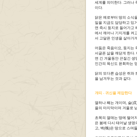
세계를 의미한다. 그러나 
이다.
닭은 예로부터 땅의 소식을
일을 지금도 담당하고 있거
면 즉시 둥지로 들어가고 
에서 깨어나 기지개를 켜고
서 고달픈 인생을 살아가게
어둠은 죽음이요, 둥지는 
서글픈 삶을 깨닫게 한다.
면 긴 겨울동안 끈질긴 생
인간의 육신도 윤회하는 영
닭의 또다른 습성은 쥐와 
을 남겨두는 것과 같다.
개띠 - 귀신을 제압한다
열하나 째는 개이며, 술(戌
을의 마지막이며 겨울로 
초목의 열매는 땅에 떨어져
은 봄에 다시 태어날 생명
고, 백(魄)은 땅으로 스며