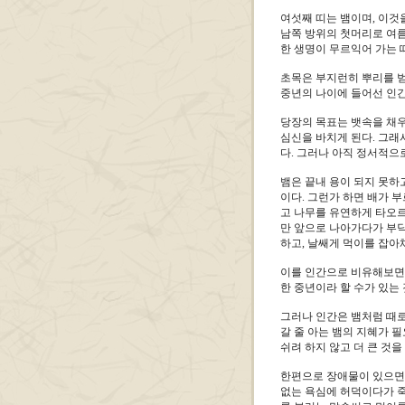
여섯째 띠는 뱀이며, 이것을
남쪽 방위의 첫머리로 여름
한 생명이 무르익어 가는 
초목은 부지런히 뿌리를 벋
중년의 나이에 들어선 인간
당장의 목표는 뱃속을 채우
심신을 바치게 된다. 그래
다. 그러나 아직 정서적으
뱀은 끝내 용이 되지 못하
이다. 그런가 하면 배가 
고 나무를 유연하게 타오르
만 앞으로 나아가다가 부닥
하고, 날쌔게 먹이를 잡아
이를 인간으로 비유해보면,
한 중년이라 할 수가 있는 
그러나 인간은 뱀처럼 때로
갈 줄 아는 뱀의 지혜가 
쉬려 하지 않고 더 큰 것을
한편으로 장애물이 있으면 
없는 욕심에 허덕이다가 죽