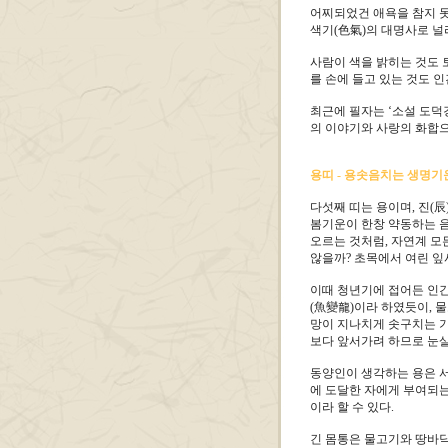
어찌되었건 애욕을 참지 
색기(色氣)의 대명사로 널
사람이 색을 밝히는 것도 
를 손에 들고 있는 것도 
최근에 필자는 ‘소설 도덕
의 이야기와 사랑의 화합으
용띠 - 용솟음치는 생명기
다섯째 띠는 용이며, 진(
봄기운이 한창 약동하는 음
오르는 것처럼, 자연계 모
않을까? 초목에서 여린 잎
이때 청년기에 접어든 인간
(魚變龍)이라 하였듯이, 
망이 지나치게 솟구치는 기
보다 앞서가려 하므로 눈살
동양인이 생각하는 용은 
에 도달한 자에게 부여되는
이라 할 수 있다.
긴 몸통은 물고기와 땅바닥