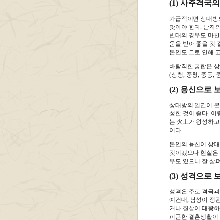
(1) 사주격국
가급적이면 상대방의
맞아야 한다. 남자
반대의 경우도 마찬
움을 받아 좋을 것
본인도 그로 인해 
바람직한 궁합은 상
(상청, 중청, 중등,
(2) 용신으로 
상대방의 일간이 본
성한 것이 좋다. 
는 火土가 왕성하고,
이다.
본인의 용신이 상대
것이겠으나 현실은 
우도 있으니 잘 살펴
(3) 성격으로 
성격은 주로 격국과
예컨대, 남성이 정
거나 칠살이 태왕하
피곤한 결혼생활이 