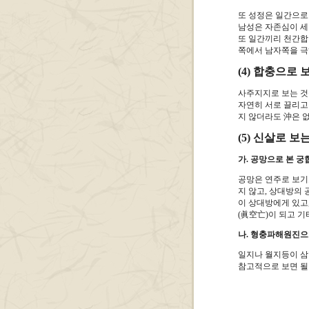
또 성정은 일간으로
남성은 자존심이 세
또 일간끼리 천간합이
쪽에서 남자쪽을 극
(4) 합충으로 
사주지지로 보는 것
자연히 서로 끌리고
지 않더라도 沖은 없
(5) 신살로 보
가. 공망으로 본 궁
공망은 연주로 보기
지 않고, 상대방의 
이 상대방에게 있고
(眞空亡)이 되고 기
나. 형충파해원진으
일지나 월지등이 삼형
참고적으로 보면 될